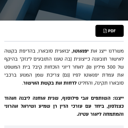
PDF
משרדנו ייצג את
יפנאוטו,
יבואנית סובארו, בהדיפת בקשה
לאישור תובענה כייצוגית (בה טענו התובעים ל"נזק" בהיקף
של 300 מיליון ₪). לאחר דיוני הוכחות קיבל בית המשפט
את עמדת יפנאוטו לפיו (גם) צריכת שמן המנוע ברכבי
סובארו תקינה, והחליט
לדחות את בקשת האישור
.
ייצגו: השותפים אבי פילוסוף, שגית אוחנה ליבנה ואהוד
כצנלסון, ביחד עם עורכי הדין רן שמיע ושיראל אהרוני
והמתמחה ליאור עטיה.