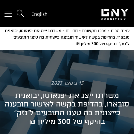
tton
English
used
only
עמוד הבית
»
מרכז תקשורת
»
חדשות
»
משרדנו ייצג את יפנאוטו, יבואנית
for
סובארו, בהדיפת בקשה לאישור תובענה כייצוגית בה טענו התובעים
ices
ל"נזק" בהיקף של 300 מיליון ₪
with
a
mall
reen
15 בינואר 2023
משרדנו ייצג את יפנאוטו, יבואנית
סובארו, בהדיפת בקשה לאישור תובענה
כייצוגית בה טענו התובעים ל"נזק"
בהיקף של 300 מיליון ₪