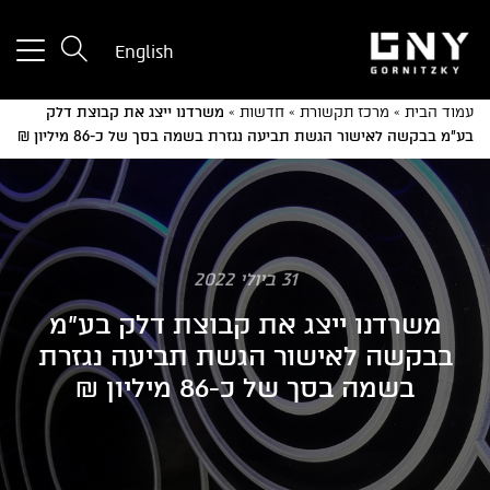
tton
English
used
only
עמוד הבית
»
מרכז תקשורת
»
חדשות
»
משרדנו ייצג את קבוצת דלק
for
בע"מ בבקשה לאישור הגשת תביעה נגזרת בשמה בסך של כ-86 מיליון ₪
ices
with
a
mall
reen
31 ביולי 2022
משרדנו ייצג את קבוצת דלק בע"מ
בבקשה לאישור הגשת תביעה נגזרת
בשמה בסך של כ-86 מיליון ₪