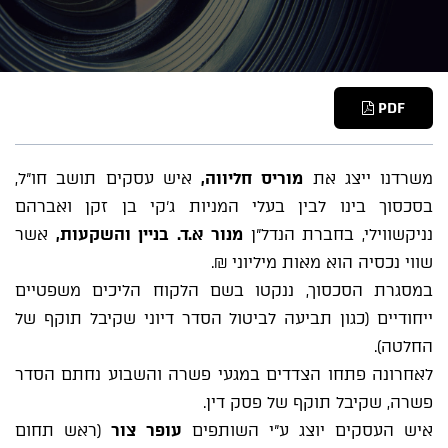
PDF
משרדנו ייצג את
מוריס חליווה,
איש עסקים תושב חו"ל,
בסכסוך בינו לבין בעלי המניות ג'קי בן זקן ואברהם
נניקשווילי, בחברת הנדל"ן
מנור א.ד. בניין והשקעות,
אשר
שווי נכסיה הוא מאות מיליוני ₪.
במסגרת הסכסוך, ננקטו בשם הלקוח הליכים משפטיים
ייחודיים (כגון תביעה לביטול הסדר דיוני שקיבל תוקף של
החלטה).
לאחרונה פתחו הצדדים במגעי פשרה והשבוע נחתם הסדר
פשרה, שקיבל תוקף של פסק דין.
איש העסקים יוצג ע"י השותפים
עופר צור
(ראש תחום