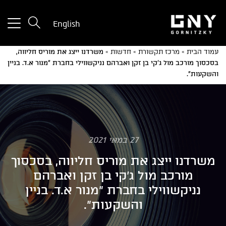
tton
English
used
only
עמוד הבית
»
מרכז תקשורת
»
חדשות
»
משרדנו ייצג את מוריס חליווה,
for
בסכסוך מורכב מול ג'קי בן זקן ואברהם נניקשווילי בחברת "מנור א.ד. בניין
ices
והשקעות".
with
a
mall
reen
27 במאי 2021
משרדנו ייצג את מוריס חליווה, בסכסוך
מורכב מול ג'קי בן זקן ואברהם
נניקשווילי בחברת "מנור א.ד. בניין
והשקעות".