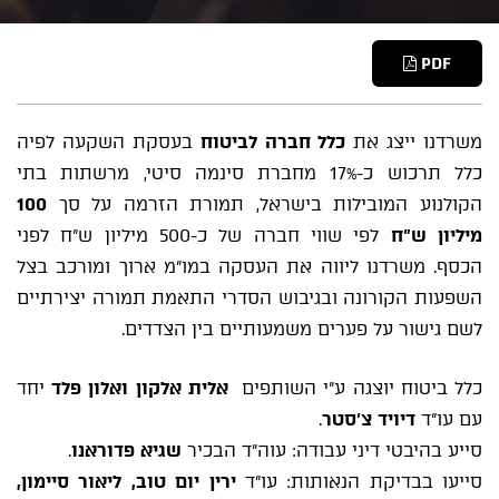
PDF
משרדנו ייצג את
כלל חברה לביטוח
בעסקת השקעה לפיה
כלל תרכוש כ-17% מחברת סינמה סיטי, מרשתות בתי
הקולנוע המובילות בישראל, תמורת הזרמה על סך
100
מיליון ש"ח
לפי שווי חברה של כ-500 מיליון ש"ח לפני
הכסף. משרדנו ליווה את העסקה במו"מ ארוך ומורכב בצל
השפעות הקורונה ובגיבוש הסדרי התאמת תמורה יצירתיים
לשם גישור על פערים משמעותיים בין הצדדים.
כלל ביטוח יוצגה ע"י השותפים
אלית אלקון ואלון פלד
יחד
עם עו"ד
דיויד צ'סטר
.
סייע בהיבטי דיני עבודה: עוה"ד הבכיר
שגיא פדוראנו
.
סייעו בבדיקת הנאותות: עו"ד
ירין יום טוב, ליאור סיימון,