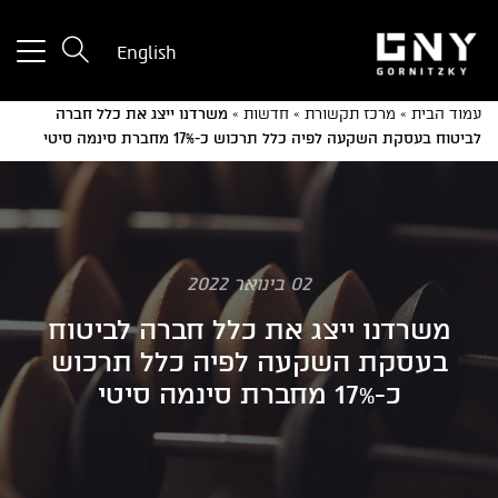
tton
English
used
only
עמוד הבית
»
מרכז תקשורת
»
חדשות
»
משרדנו ייצג את כלל חברה
for
לביטוח בעסקת השקעה לפיה כלל תרכוש כ-17% מחברת סינמה סיטי
ices
with
a
mall
reen
02 בינואר 2022
משרדנו ייצג את כלל חברה לביטוח
בעסקת השקעה לפיה כלל תרכוש
כ-17% מחברת סינמה סיטי