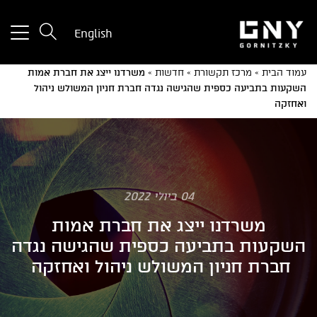
tton
English
used
only
עמוד הבית
»
מרכז תקשורת
»
חדשות
»
משרדנו ייצג את חברת אמות
for
השקעות בתביעה כספית שהגישה נגדה חברת חניון המשולש ניהול
ices
ואחזקה
with
a
mall
reen
04 ביולי 2022
משרדנו ייצג את חברת אמות
השקעות בתביעה כספית שהגישה נגדה
חברת חניון המשולש ניהול ואחזקה