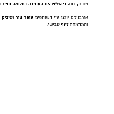
מנומק
דחה ביהמ"ש את העתירה במלואה וחייב 
אורבניקס יוצגו ע"י השותפים
עופר צור ואיציק ל
והמתמחה
לינוי אבישי.