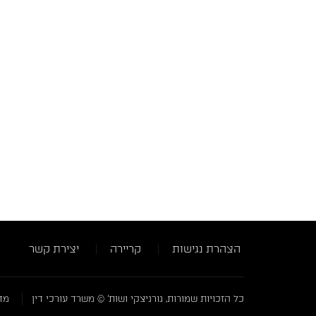
הצהרת נגישות
קריירה
יצירת קשר
כל הזכויות שמורות, גורניצקי ושות' © משרד עורכי דין
מדי