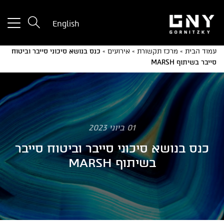
tton
English
used
only
עמוד הבית
»
מרכז תקשורת
»
אירועים
»
כנס בנושא סיכוני סייבר וביטוח
for
סייבר בשיתוף MARSH
ices
with
a
mall
reen
01 ביוני 2023
כנס בנושא סיכוני סייבר וביטוח סייבר
בשיתוף MARSH