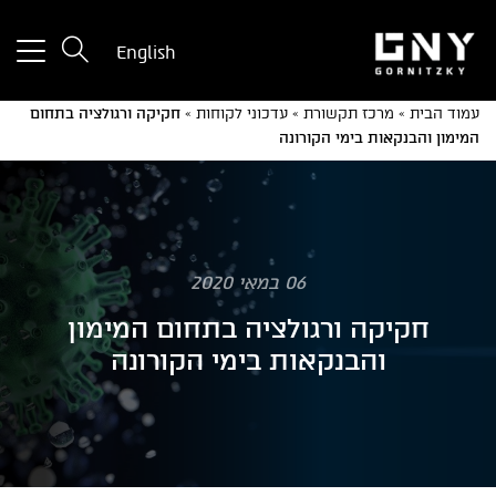
tton
English
used
only
עמוד הבית
»
מרכז תקשורת
»
עדכוני לקוחות
»
חקיקה ורגולציה בתחום
for
המימון והבנקאות בימי הקורונה
ices
with
a
mall
reen
06 במאי 2020
חקיקה ורגולציה בתחום המימון
והבנקאות בימי הקורונה