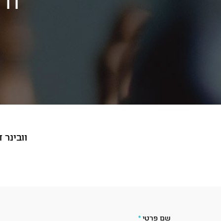
ודג
וובינר 
שם פרטי
*