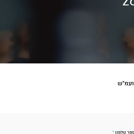
יועמ״ש
פר טלפון
*