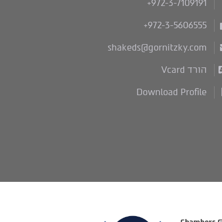
+972-3-7109191
+972-3-5606555
shakeds@gornitzky.com
הורד Vcard
Download Profile