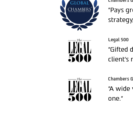
Chambers G
"Pays gr
strategy
Legal 500
"Gifted 
client’s 
Chambers G
“A wide 
one.”