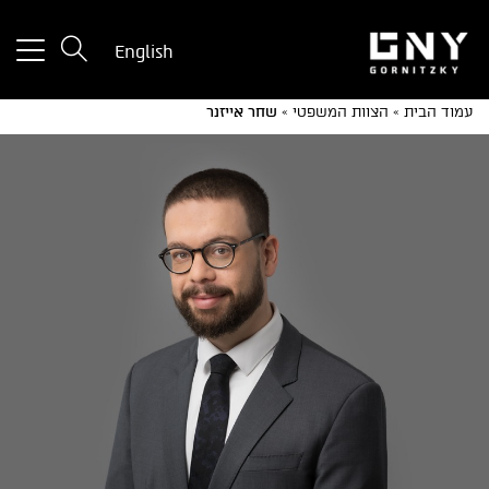
tton
English
used
only
עמוד הבית
»
הצוות המשפטי
»
שחר אייזנר
for
ices
with
a
mall
reen