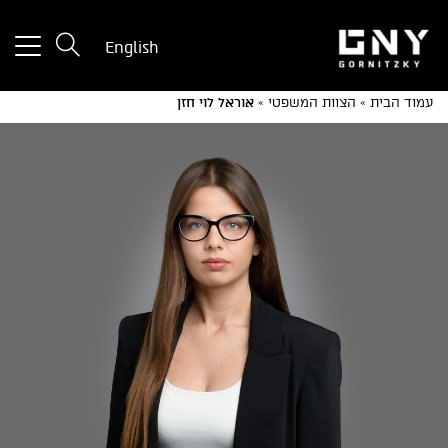
tton
English
used
only
עמוד הבית
»
הצוות המשפטי
»
אוראל לוי חזן
for
ices
with
a
mall
reen