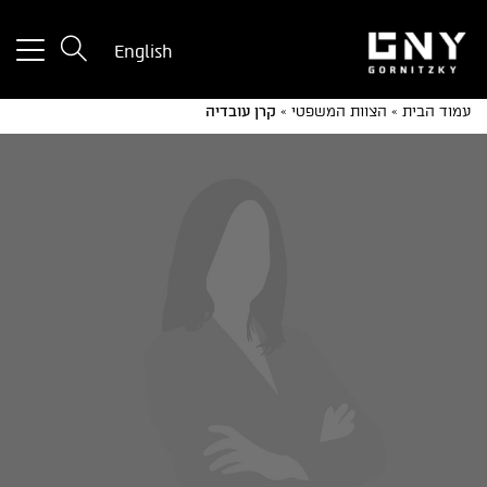
tton
English
used
only
עמוד הבית
»
הצוות המשפטי
»
קרן עובדיה
for
ices
with
a
mall
reen