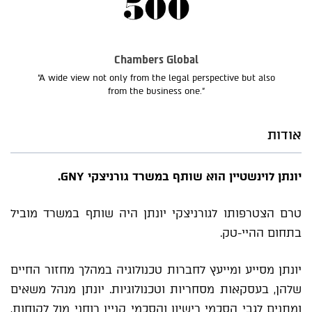
Chambers Global
“A wide view not only from the legal perspective but also
from the business one.”
אודות
יונתן לוינשטיין הוא שותף במשרד גורניצקי GNY.
טרם הצטרפותו לגורניצקי יונתן היה שותף במשרד מוביל
בתחום ההיי-טק.
יונתן מסייע ומייעץ לחברות טכנולוגיה במהלך מחזור החיים
שלהן, בעסקאות מסחריות וטכנולוגיות. יונתן מנהל משאים
ומתנים לגבי הסכמי רישיון והסכמי קניין רוחני מול לקוחות,