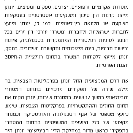
מוסדות אקדמיים ורפואיים, יצרנים, ספקים ומפיצים. יונתן
מייצג קרנות הון סיכון ומשקיעים אסטרטגיים בעסקאות
השקעה או הלוואה בין-לאומיות. כמו כן, יונתן מייעץ
לחברות ישראליות ולחברות ומשרדי עורכי דין זרים בכל
הנוגע לסוגיות רגולטוריות המתמקדות בטכנולוגיה, פיתוח
ורישום תרופות, בינה מלאכותית ותקשורת ושידורים. בנוסף,
יונתן מייעץ ללקוחות המשרד בתחום רגולציית ה-GDPR
והגנת הפרטיות.
את דרכו המקצועית החל יונתן בפרקליטות הצבאית, בה
מילא שורה של תפקידים מרכזיים בתחום המסחרי
והבינלאומי במשך 12 שנים. במסגרת שירותו, יונתן הקים את
תחום החוזים וההתקשרויות בפרקליטות הצבאית, שימש
כיועץ משפטי של אגף הטכנולוגיה והלוגיסטיקה וכמנחה
מקצועי של כלל היועצים המשפטיים בתחום המסחרי.
בתפקידו כראש מדור במחלקת הדין הבינלאומי, יונתן היה