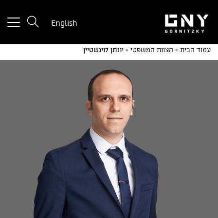
tton
English
used
only
עמוד הבית
»
הצוות המשפטי
»
יונתן לוינשטיין
for
ices
with
a
mall
reen