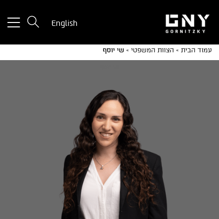
tton
English
used
only
עמוד הבית
»
הצוות המשפטי
»
שי יוסף
for
ices
with
a
mall
reen