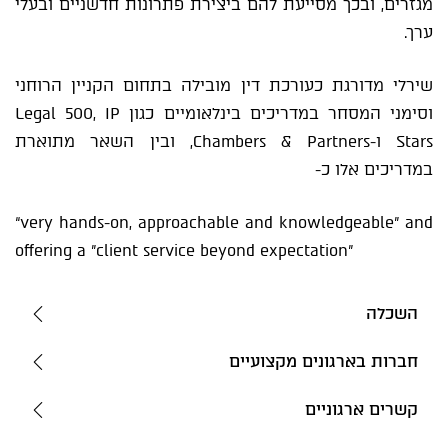
מגזרים, ובכך מסייעת להם ביצירת פתרונות חדשניים ובעלי
ערך.
שירלי מדורגת כעורכת דין מובילה בתחום הקניין הרוחני
וסימני המסחר במדריכים בינלאומיים כגון Legal 500, IP
Stars ו-Chambers & Partners, ובין השאר מתוארת
במדריכים אלו כ-
“very hands-on, approachable and knowledgeable” and
offering a "client service beyond expectation”
השכלה
חברות בארגונים מקצועיים
קשרים ארגוניים