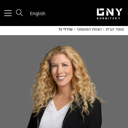
tton
English
used
only
עמוד הבית
»
הצוות המשפטי
»
שירלי גל
for
ices
with
a
mall
reen