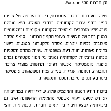
וכן חברות Fortune 500.
שירלי מעורבת בתכנון אסטרטגי, רישום ואכיפה של זכויות
קניין רוחני עבור לקוחותיה ברחבי העולם. היא מנהלת
פורטפוליו מורכבים ומייעצת ללקוחות מקומיים ובינלאומיים
במגוון רחב של תעשיות בענפי הקניין הרוחני – סימני מסחר,
עיצובים, זכויות יוצרים, מסחר אלקטרוני, פטנטים, רישוי,
בדיקת נאותות, חוות דעת משפטיות, שמות מתחם ותוכניות
אכיפה גלובליות. לקוחותיה נמנים על מגוון סקטורים ובהם
אופנה, קוסמטיקה, מכשור רפואי, תרופות, מוצרי צריכה,
תחבורה, תעופה, אנרגיה, בנייה, מזון ומשקאות, אופטיקה,
ביטוח, פיננסים, סייבר, תוכנה ותקשורת.
בזכות הידע המגוון והמעמיק שלה, שירלי ידועה במחויבותה
לא רק לספק ייעוץ משפטי מהמעלה הראשונה אלא גם
ביכולותיה לבצע חיבור בין יזמים, חברות וטכנולוגיות חוצי