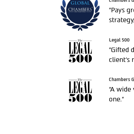
Chambers G
"Pays gr
strategy
Legal 500
"Gifted 
client’s 
Chambers G
“A wide 
one.”