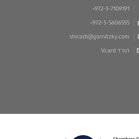
+972-3-7109191
+972-3-5606555
shirash@gornitzky.com
הורד Vcard