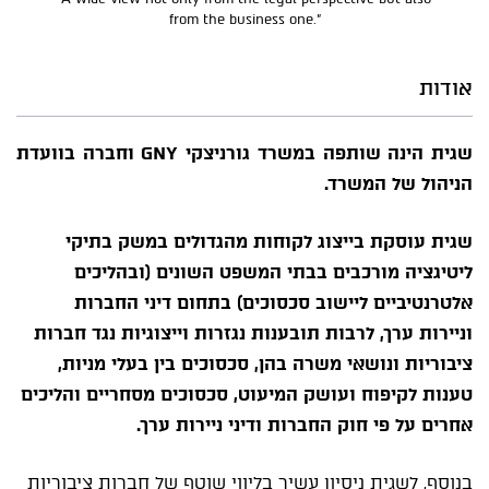
from the business one.”
אודות
שגית הינה שותפה במשרד גורניצקי GNY וחברה בוועדת
הניהול של המשרד.
שגית עוסקת בייצוג לקוחות מהגדולים במשק בתיקי
ליטיגציה מורכבים בבתי המשפט השונים (ובהליכים
אלטרנטיביים ליישוב סכסוכים) בתחום דיני החברות
וניירות ערך, לרבות תובענות נגזרות וייצוגיות נגד חברות
ציבוריות ונושאי משרה בהן, סכסוכים בין בעלי מניות,
טענות לקיפוח ועושק המיעוט, סכסוכים מסחריים והליכים
אחרים על פי חוק החברות ודיני ניירות ערך.
בנוסף, לשגית ניסיון עשיר בליווי שוטף של חברות ציבוריות