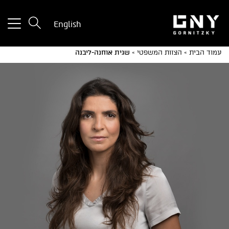
tton
English
used
only
עמוד הבית
»
הצוות המשפטי
»
שגית אוחנה-ליבנה
for
ices
with
a
mall
reen