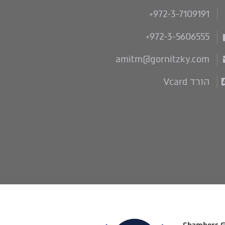
+972-3-7109191
+972-3-5606555
amitm@gornitzky.com
הורד Vcard