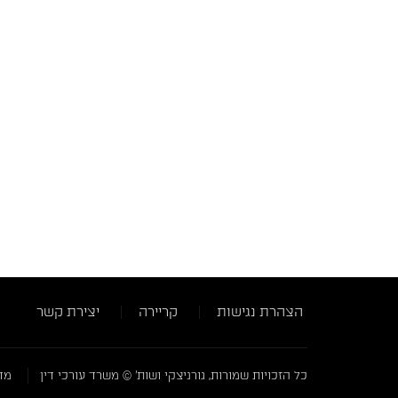
הצהרת נגישות
קריירה
יצירת קשר
כל הזכויות שמורות, גורניצקי ושות' © משרד עורכי דין
מדי