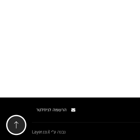
הרשמה לניוזלטר
נבנה ע"י
Layer.co.il