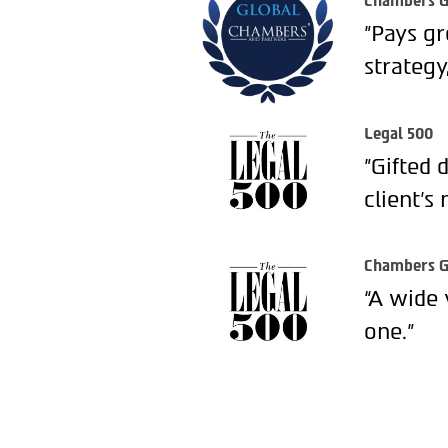
Chambers G
"Pays gr
strategy
Legal 500
"Gifted 
client’s 
Chambers G
“A wide 
one.”