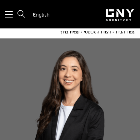
tton
English
used
only
עמוד הבית
»
הצוות המשפטי
»
עמית ברוך
for
ices
with
a
mall
reen