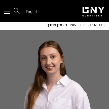
tton
English
used
only
עמוד הבית
»
הצוות המשפטי
»
עדן שינבך
for
ices
with
a
mall
reen