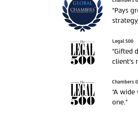
Chambers G
"Pays gr
strategy
Legal 500
"Gifted 
client’s 
Chambers G
“A wide 
one.”