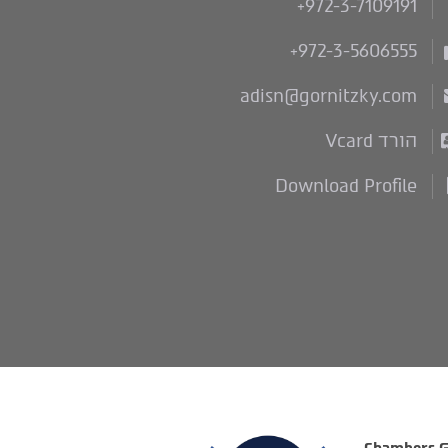
+972-3-7109191
+972-3-5606555
adisn@gornitzky.com
הורד Vcard
Download Profile