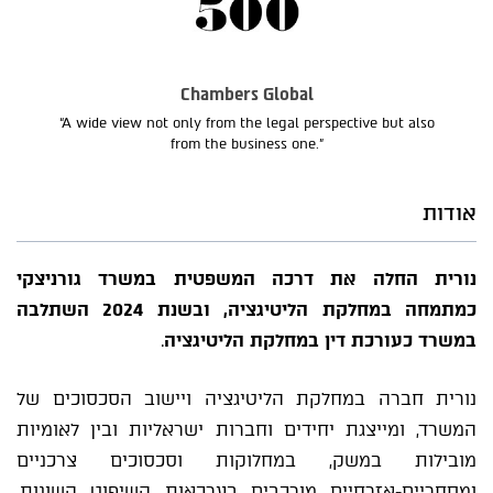
Chambers Global
“A wide view not only from the legal perspective but also
from the business one.”
אודות
נורית החלה את דרכה המשפטית במשרד גורניצקי
כמתמחה במחלקת הליטיגציה, ובשנת 2024 השתלבה
במשרד כעורכת דין במחלקת הליטיגציה
.
נורית חברה במחלקת הליטיגציה ויישוב הסכסוכים של
המשרד, ומייצגת יחידים וחברות ישראליות ובין לאומיות
מובילות במשק, במחלוקות וסכסוכים צרכניים
ומסחריים-אזרחיים מורכבים בערכאות השיפוט השונות,