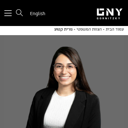
tton
English
used
only
עמוד הבית
»
הצוות המשפטי
»
נורית קטוע
for
ices
with
a
mall
reen