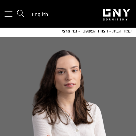
tton
English
used
only
עמוד הבית
»
הצוות המשפטי
»
נגה ארצי
for
ices
with
a
mall
reen