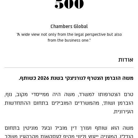
Chambers Global
“A wide view not only from the legal perspective but also
from the business one.”
אודות
משה הוברמן הצטרף לגורניצקי בשנת 2026 כשותף.
טרם הצטרפותו למשרד, משה היה ממייסדי מקוב, נוף,
הוברמן ושות', מהמשרדים המובילים בתחום ההתחדשות
העירונית.
משה הוא שותף ועורך דין מוביל ובעל מוניטין בתחום
הנדל"ן, המעניק ייעוץ וליווי מקיף לעסקאות מקרקעין משלב