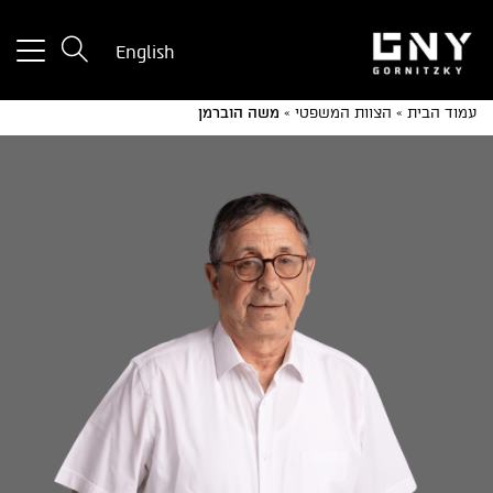
tton
English
used
only
עמוד הבית
»
הצוות המשפטי
»
משה הוברמן
for
ices
with
a
mall
reen