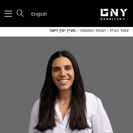
tton
English
used
only
עמוד הבית
»
הצוות המשפטי
»
מעיין ימין ליאור
for
ices
with
a
mall
reen