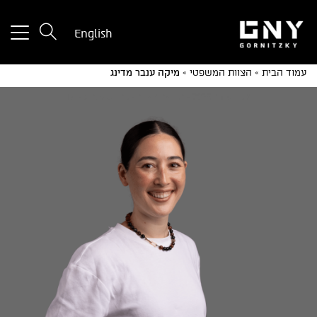
tton
English
used
only
עמוד הבית
»
הצוות המשפטי
»
מיקה ענבר מדינג
for
ices
with
a
mall
reen