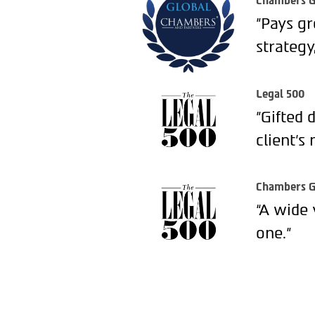
Chambers G
"Pays gr
strategy
Legal 500
"Gifted 
client’s 
Chambers G
“A wide 
one.”