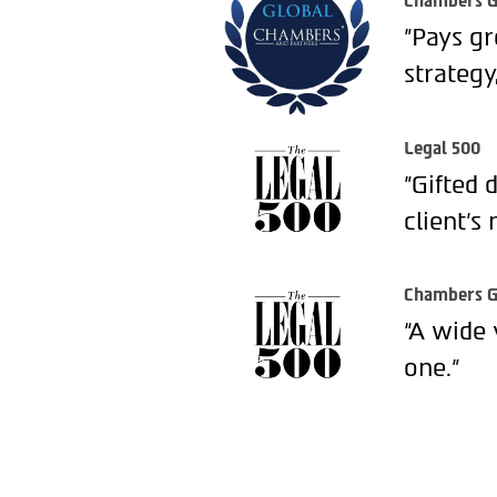
Chambers G
"Pays gr
strategy
Legal 500
"Gifted 
client’s 
Chambers G
“A wide 
one.”