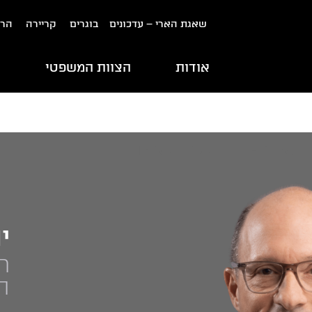
שאגת הארי – עדכונים
בוגרים
קריירה
הרש
אודות
הצוות המשפטי
ת
י
ר
ה