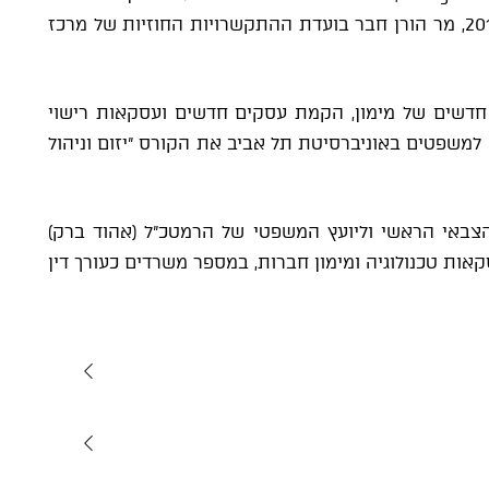
במדעי החיים (www.biolegis.com). החל משנת 2019, מר הורן חבר בועדת ההתקשרויות החוזיות של מרכז
 חדשים של מימון, הקמת עסקים חדשים ועסקאות רישוי
למשפטים באוניברסיטת תל אביב את הקורס "יזום וניהול
צבאי הראשי וליועץ המשפטי של הרמטכ"ל (אהוד ברק)
 עיסוקו התמקד בעסקאות טכנולוגיה ומימון חברות, במספר משרדים כעורך דין