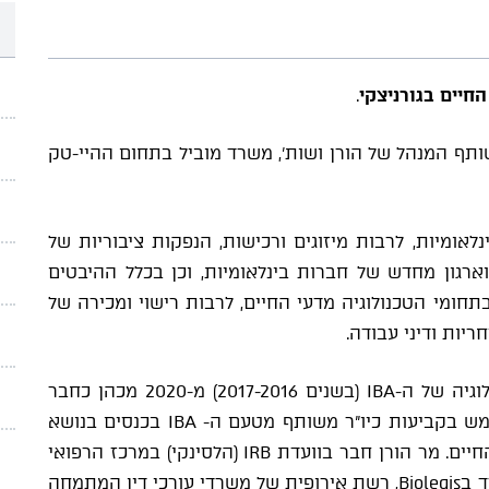
חיים בגורניצקי
.
ותף המנהל של הורן ושות', משרד מוביל בתחום ההיי-טק
לאומיות, לרבות מיזוגים ורכישות, הנפקות ציבוריות של
ן וארגון מחדש של חברות בינלאומיות, וכן בכלל ההיבטים
חומי הטכנולוגיה מדעי החיים, לרבות רישוי ומכירה של
מר הורן כיהן כיו"ר משותף של ועדת דיני הטכנולוגיה של ה-IBA (בשנים 2017-2016) מ-2020 מכהן כחבר
בועדת האסטרטגיה של הועדה. מ-2018 יובל משמש בקביעות כיו"ר משותף מטעם ה- IBA בכנסים בנושא
דיני הטכנולוגיה ובנושא מיזוגים ורכישות במדעי החיים. מר הורן חבר בוועדת IRB (הלסינקי) במרכז הרפואי
שיבא בתל השומר, משנת 2008, ומייצג את המשרד בBiolegis, רשת אירופית של משרדי עורכי דין המתמחה