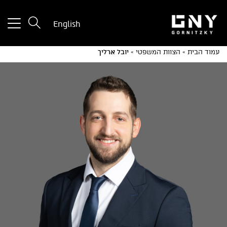
tton
English
used
only
עמוד הבית
»
הצוות המשפטי
»
יובל ארליך
for
ices
with
a
mall
reen