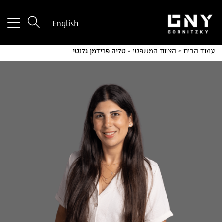
tton
English
used
only
עמוד הבית
»
הצוות המשפטי
»
טליה פרידמן גלנטי
for
ices
with
a
mall
reen