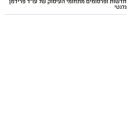
חדשות ופרסומים מתחומי העיסוק של עו"ד פרידמן
גלנטי