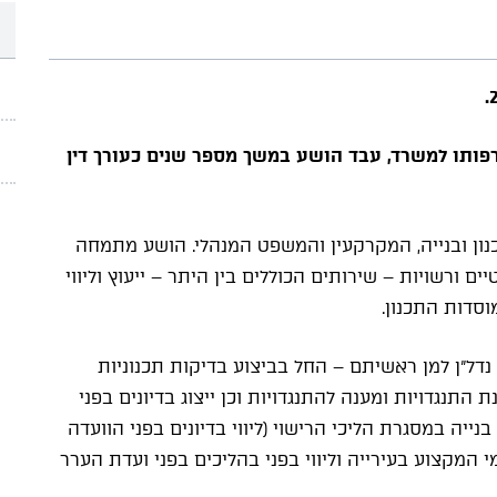
דין בשנת 2018 ובטרם הצטרפותו למשרד, עבד הושע במשך מספר שנים כעורך דין
נון ובנייה, המקרקעין והמשפט המנהלי. הושע מתמחה
ם ורשויות – שירותים הכוללים בין היתר – ייעוץ וליווי
וסדות התכנון.
נדל"ן למן ראשיתם – החל בביצוע בדיקות תכנוניות
ת התנגדויות ומענה להתנגדויות וכן ייצוג בדיונים בפני
ייה במסגרת הליכי הרישוי (ליווי בדיונים בפני הוועדה
 המקצוע בעירייה וליווי בפני בהליכים בפני ועדת הערר