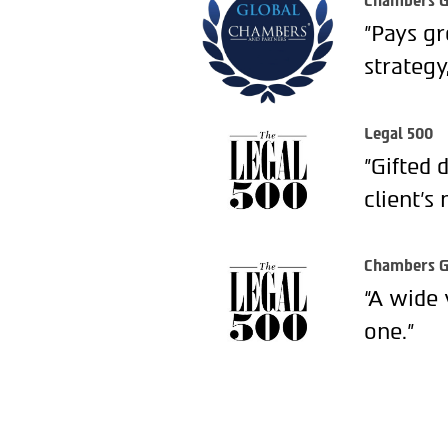
Chambers G
"Pays gr
strategy
Legal 500
"Gifted 
client’s 
Chambers G
“A wide 
one.”