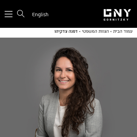
tton
English
used
only
עמוד הבית
»
הצוות המשפטי
»
דפנה צדקיהו
for
ices
with
a
mall
reen