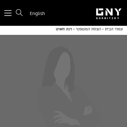
tton
English
used
only
עמוד הבית
»
הצוות המשפטי
»
דנה חאיט
for
ices
with
a
mall
reen