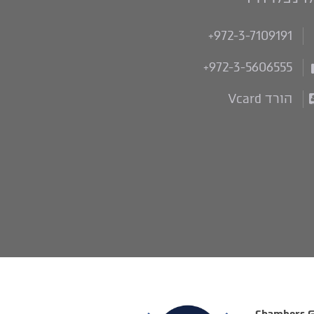
+972-3-7109191
+972-3-5606555
הורד Vcard