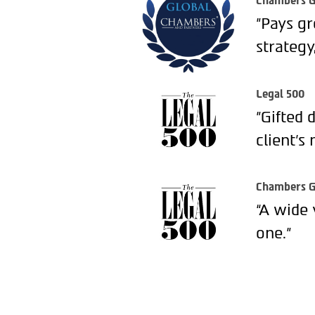
Chambers G
"Pays gr
strategy
Legal 500
"Gifted 
client’s 
Chambers G
“A wide 
one.”