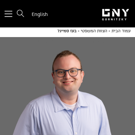
tton
English
used
only
עמוד הבית
»
הצוות המשפטי
»
בעז סמייגל
for
ices
with
a
mall
reen