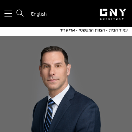
tton
English
used
only
עמוד הבית
»
הצוות המשפטי
»
ארי פריד
for
ices
with
a
mall
reen