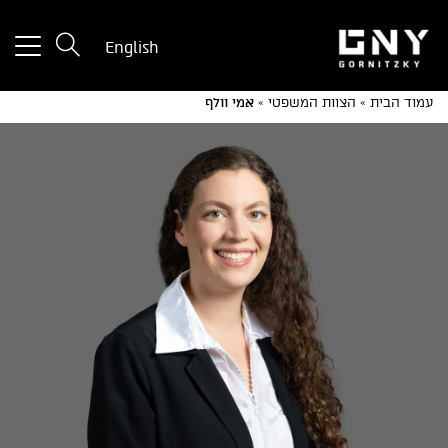
tton
English
used
only
עמוד הבית
»
הצוות המשפטי
»
אמי וולף
for
ices
with
a
mall
reen