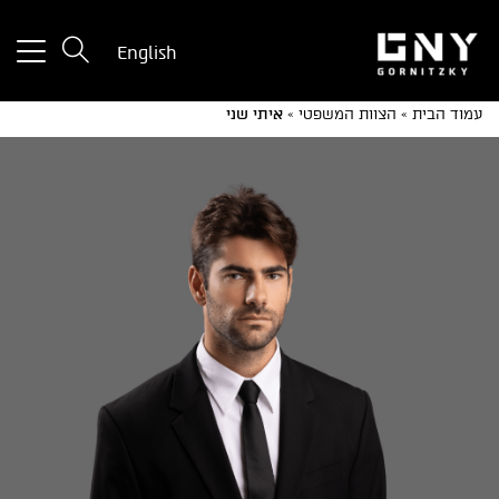
tton
English
used
only
עמוד הבית
»
הצוות המשפטי
»
איתי שני
for
ices
with
a
mall
reen