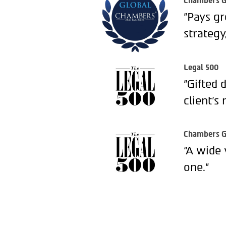
Chambers G
"Pays gr
strategy
Legal 500
"Gifted 
client’s 
Chambers G
“A wide 
one.”