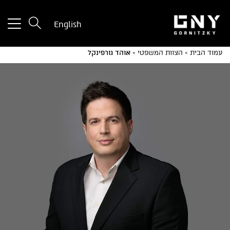
tton
English
used
only
עמוד הבית
»
הצוות המשפטי
»
אוהד גורפינקל
for
ices
with
a
mall
reen