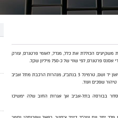
משקיעים הכוללת את כלל, מגדל, לאומי פרטנרס, עורק
טנרס, לפי שווי של כ-750 מיליון שקל.
חברת מנרב הובילה את הקמת עיר הבה"דים, מוזאון יד ושם, טרמינל 3 בנתב"ג, מנהרות הרכבת מתל אביב
 טיהור שפכים ועוד.
חר בבורסה בתל-אביב אך אגרות החוב שלה ימשיכו
ן פלד יחד עם עוה"ד דיויד צ'סטר, רפאל שפרנסקי ותמר