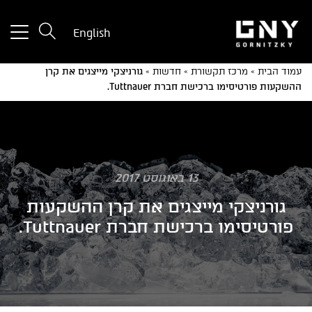
tton
English
used
only
עמוד הבית
»
מרכז תקשורת
»
חדשות
»
גורניצקי מייצגים את קרן
for
ההשקעות פורטיסימו ברכישת חברת Tuttnauer.
ices
with
a
mall
reen
13 באוגוסט 2017
גורניצקי מייצגים את קרן ההשקעות
פורטיסימו ברכישת חברת Tuttnauer.