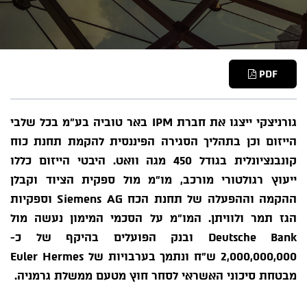
PDF
גורניצקי ייצגו את חברת IPM באר טוביה בע"מ בכל שלבי
הייזום וכן בתהליך הסגירה הפיננסית להקמת תחנת כוח
קונבנציונלית בגודל 450 מגה וואט. היבטי הייזום כללו
ייעוץ רגולטורי מורכב, מו"מ מול ספקית הציוד וקבלן
ההקמה וההפעלה של תחנת הכח Siemens AG וספקיות
הגז תמר ולוויתן. המו"מ על הסכמי המימון נעשה מול
Deutsche Bank ובנק הפועלים בהיקף של כ-
2,000,000,000 ש"ח ונתמך בערבויות של Euler Hermes
מבטחת סיכוני האשראי לסחר חוץ מטעם ממשלת גרמניה.