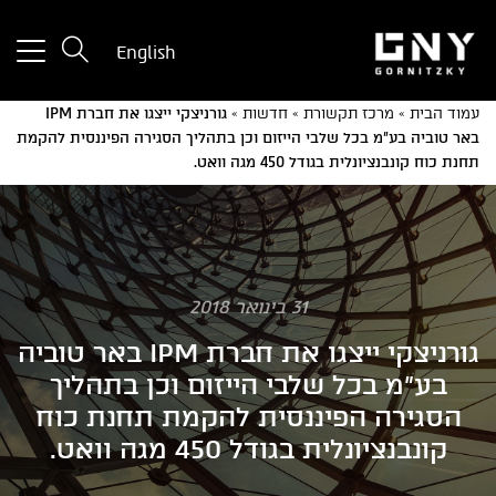
tton
English
used
only
עמוד הבית
»
מרכז תקשורת
»
חדשות
»
גורניצקי ייצגו את חברת IPM
for
באר טוביה בע"מ בכל שלבי הייזום וכן בתהליך הסגירה הפיננסית להקמת
ices
תחנת כוח קונבנציונלית בגודל 450 מגה וואט.
with
a
mall
reen
31 בינואר 2018
גורניצקי ייצגו את חברת IPM באר טוביה
בע"מ בכל שלבי הייזום וכן בתהליך
הסגירה הפיננסית להקמת תחנת כוח
קונבנציונלית בגודל 450 מגה וואט.