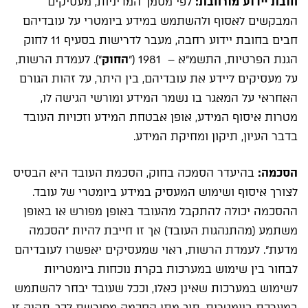
חובת יידוע מורחבת:
לפי מסמך המדיניות, מעסיקים
המבקשים לאסוף ולהשתמש במידע ביומטרי על עובדיהם
חבים בחובת יידוע רחבה, מעבר לדרישות בסעיף 11 לחוק
הגנת הפרטיות, התשמ"א – 1981 ("
החוק
"). לעמדת הרשות,
על מעסיקים ליידע את עובדיהם, בין היתר, על זהות הגורם
האחראי על המאגר בו נשמר המידע ומורשי הגישה לו,
מטרות איסוף המידע, אופן אבטחת המידע וזכויות העובד
בדבר העיון, תיקון ומחיקת המידע.
הסכמה:
בהיעדר הסמכה בחוק, הסכמת העובד היא הבסיס
לצורך איסוף ושימוש המעסיק במידע ביומטרי של עובד.
ההסכמה יכולה להתקבל מהעובד באופן מפורש או באופן
משתמע (מהתנהגות העובד) אך זו חייבת להיות "הסכמה
מדעת". לעמדת הרשות, ראוי שמעסיקים יאפשרו לעובדיהם
לבחור בין שימוש במערכות בקרת נוכחות ביומטריות
לשימוש במערכות שאינן כאלו, וככל שעובד יבחר להשתמש
במערכת ביומטרית, תוך מתן הסכמה מפורשת לכך, תהיה זו