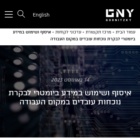
tton
English
used
only
עמוד הבית
»
מרכז תקשורת
»
עדכוני לקוחות
»
איסוף ושימוש במידע
for
ביומטרי לבקרת נוכחות עובדים במקום העבודה
ices
with
a
mall
reen
14 באוגוסט 2023
איסוף ושימוש במידע ביומטרי לבקרת
נוכחות עובדים במקום העבודה