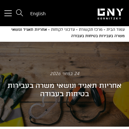
tton
English
used
only
עמוד הבית
»
מרכז תקשורת
»
עדכוני לקוחות
»
אחריות תאגיד ונושאי
for
משרה בעבירות בטיחות בעבודה
ices
with
a
mall
reen
24 במאי 2026
אחריות תאגיד ונושאי משרה בעבירות
בטיחות בעבודה