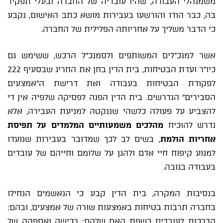
משמנהלי העבודה, שהיו עובדיה של החברה ובעלי תפקיד
בה, כבר הודו והורשעו בעבירות מושא כתב האישום, נקבע
כי הדבר משליך על אחריותה הפלילית של החברה.
אשר למנכ"לים המשותפים ולסמנכ"ל הרכש, ששימש גם
כיו"ר ועדת הבטיחות, בית הדין בחן את החריג שבסעיף 222
לפקודת הבטיחות בעבודה ואת דרישת ה"אמצעים
הסבירים" הנדרשים. בית הדין הפנה לפסיקה שלפיה אין די
להצביע על פעולה כלשהי שננקטה למניעת העבירה, אלא
נדרש להוכיח
מהלכים משמעותיים המלמדים על תפיסת
אחריות הולמת
, בשים לב לכך שמדובר בעבירות שנועדו
למנוע קיפוח חיי אדם ולהגן על שלומם וחייהם של עובדים
בעבודה בגובה.
בנסיבות המקרה, בית הדין קבע כי הנאשמים הנחילו
בחברה תרבות בטיחות באמצעות שורה של אמצעים, ובהם:
הדרכות לעובדים בשפת האם שלהם; רכישה ואספקה של