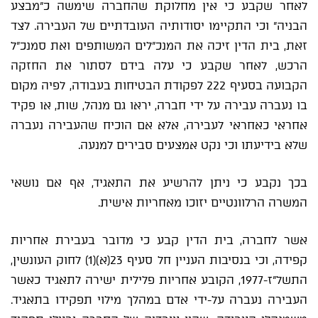
לאחר שקבע כי אין מחלוקת שהחברה שימשה כ"מבצע
הבניה" וכי התקיימו יסודותיה העובדתיים של העבירה. לצד
זאת, בית הדין זיכה את המנכ"לים המשותפים ואת סמנכ"ל
הרכש, לאחר שקבע כי עלה בידם לסתור את החזקה
הקבועה בסעיף 222 לפקודת הבטיחות בעבודה, לפיה מקום
בו נעברה עבירה על ידי חברה, יראו גם מנהל, שות, או פקיד
אחראי כאחראי לעבירה, אלא אם הוכיח שהעבירה נעברה
שלא בידיעתו וכי נקט אמצעים סבירים למנעה.
בכך נקבע כי ניתן להרשיע את התאגיד, אף אם נושאי
המשרה הרלוונטיים יזוכו מאחריות אישית.
אשר לחברה, בית הדין קבע כי מדובר בעבירת אחריות
קפידה, וכי בנסיבות העניין חל סעיף 23(א)(1) לחוק העונשין,
התשל"ז-1977, הקובע אחריות פלילית ישירה לתאגיד כאשר
העבירה נעברה על-ידי אדם במהלך מילוי תפקידו בתאגיד.