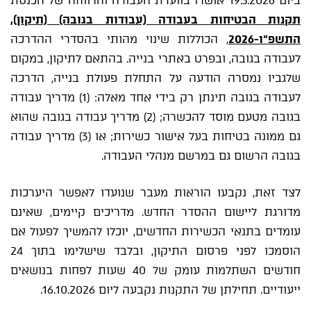
ביום 19.5.2026 אושרו בוועדת העבודה והרווחה של הכנסת
תקנות הבטיחות בעבודה (עבודות בגובה) (תיקון),
התשפ"ו-2026
, הכוללות שינוי מהותי בהסדרי ההדרכה
לעבודה בגובה, ובפרט באתרי בנייה. בהתאם לתיקון, במקום
שלגביו נמסרה הודעה על התחלת פעולת בנייה, הדרכה
לעבודה בגובה תינתן רק בידי אחד מאלה: (1) מדריך עבודה
בגובה מטעם מוסד להכשרה; (2) מדריך עבודה בגובה שהוא
גם ממונה בטיחות בעל אישור כשירות; או (3) מדריך עבודה
בגובה הרשום גם במרשם מנהלי העבודה.
לצד זאת, נקבעו הוראות מעבר שנועדו לאפשר היערכות
מדורגת ליישום ההסדר החדש. מדריכים קיימים, שאינם
עומדים בתנאי הכשירות החדשים, יוכלו להמשיך לפעול אם
הוסמכו לפני פרסום התיקון, ובלבד שישלימו בתוך 24
חודשים השתלמות עומק של 40 שעות לפחות בנושאים
ייעודיים. תחילתן של התקנות נקבעה ליום 16.10.2026.