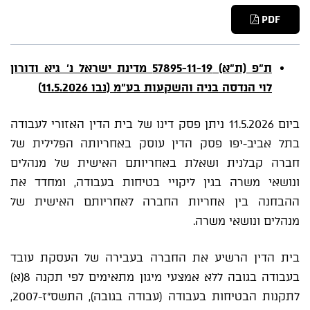
PDF
ת"פ (ת"א) 57895-11-19 מדינת ישראל נ' גיא ודורון
לוי הנדסה בניה והשקעות בע"מ (נבו 11.5.2026)
ביום 11.5.2026 ניתן פסק דינו של בית הדין האזורי לעבודה
בתל אביב-יפו פסק הדין עוסק באחריותה הפלילית של
חברה קבלנית ושאלת באחריותם האישית של מנהלים
ונושאי משרה בגין ליקויי בטיחות בעבודה, ומחדד את
ההבחנה בין אחריות החברה לאחריותם האישית של
מנהלים ונושאי משרה.
בית הדין הרשיע את החברה בעבירה של העסקת עובד
בעבודה בגובה ללא אמצעי מיגון מתאימים לפי תקנה 8(א)
לתקנות הבטיחות בעבודה (עבודה בגובה), התשס"ז-2007,